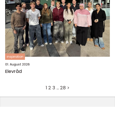
inspiration
01. August 2026
Elevråd
1
2
3
…
28
>