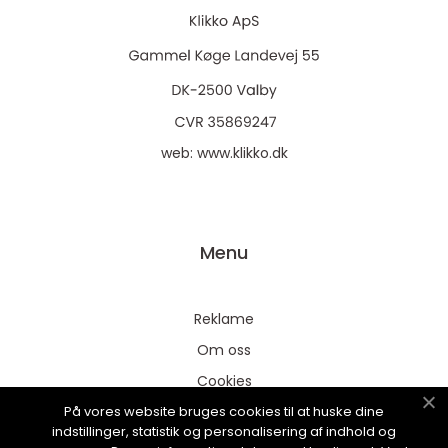
web:
www.klikko.dk
Menu
Reklame
Om oss
Cookies
På vores website bruges cookies til at huske dine
Kontakt Oss
indstillinger, statistik og personalisering af indhold og
Sitemap