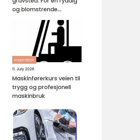
gravsted: For en ryddig
og blomstrende
gravplass
inspiration
11. July 2026
Maskinførerkurs veien til
trygg og profesjonell
maskinbruk