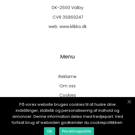
web:
www.klikko.dk
Menu
Reklame
Om oss
Cookies
På vores website bruges cookies til at huske dine
Kontakt Oss
indstillinger, statistik og personalisering af indhold og
Sitemap
annoncer. Denne information deles med tredjepart. Ved
fortsat brug af websiden godkender du cookiepolitikken.
Ok
Privatlivspolitik