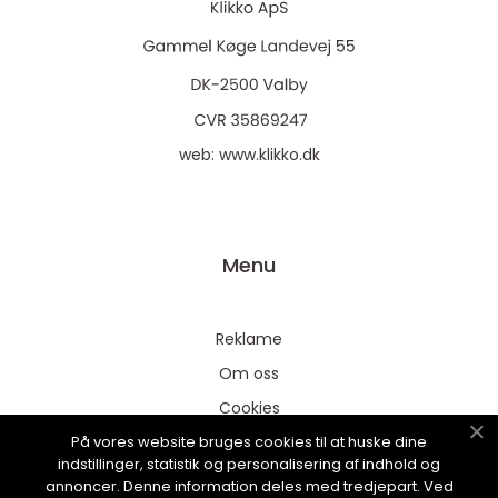
web:
www.klikko.dk
Menu
Reklame
Om oss
Cookies
På vores website bruges cookies til at huske dine
Kontakt Oss
indstillinger, statistik og personalisering af indhold og
Sitemap
annoncer. Denne information deles med tredjepart. Ved