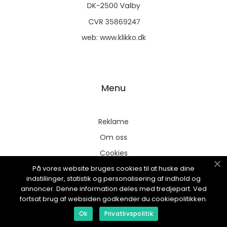
web:
www.klikko.dk
Menu
Reklame
Om oss
Cookies
På vores website bruges cookies til at huske dine
Kontakt Oss
indstillinger, statistik og personalisering af indhold og
Sitemap
annoncer. Denne information deles med tredjepart. Ved
fortsat brug af websiden godkender du cookiepolitikken.
Ok
Privatlivspolitik