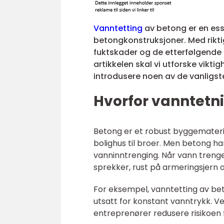
Vanntetting
av betong er en esse
betongkonstruksjoner. Med rikt
fuktskader og de etterfølgende 
artikkelen skal vi utforske vikt
introdusere noen av de vanligs
Hvorfor vanntetni
Betong er et robust byggemateria
bolighus til broer. Men betong ha
vanninntrenging. Når vann trenge
sprekker, rust på armeringsjern og
For eksempel, vanntetting av beto
utsatt for konstant vanntrykk. V
entreprenører redusere risikoen f