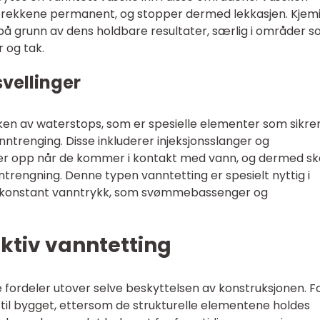
prekkene permanent, og stopper dermed lekkasjen. Kjem
på grunn av dens holdbare resultater, særlig i områder 
 og tak.
vellinger
en av waterstops, som er spesielle elementer som sikrer
ntrenging. Disse inkluderer injeksjonsslanger og
ller opp når de kommer i kontakt med vann, og dermed s
ntrengning. Denne typen vanntetting er spesielt nyttig i
or konstant vanntrykk, som svømmebassenger og
ktiv vanntetting
fordeler utover selve beskyttelsen av konstruksjonen. F
 til bygget, ettersom de strukturelle elementene holdes