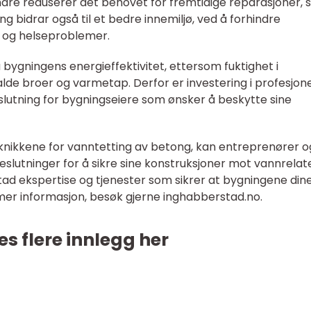
andre reduserer det behovet for fremtidige reparasjoner,
g bidrar også til et bedre innemiljø, ved å forhindre
g og helseproblemer.
ygningens energieffektivitet, ettersom fuktighet i
kalde broer og varmetap. Derfor er investering i profesjone
slutning for bygningseiere som ønsker å beskytte sine
eknikkene for vanntetting av betong, kan entreprenører o
eslutninger for å sikre sine konstruksjoner mot vannrelat
stad ekspertise og tjenester som sikrer at bygningene din
r mer informasjon, besøk gjerne inghabberstad.no.
es flere innlegg her