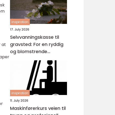
isk
som
inspiration
17. July 2026
Selvvanningskasse til
gravsted: For en ryddig
 at
og blomstrende
kaper
gravplass
inspiration
11. July 2026
or
Maskinførerkurs veien til