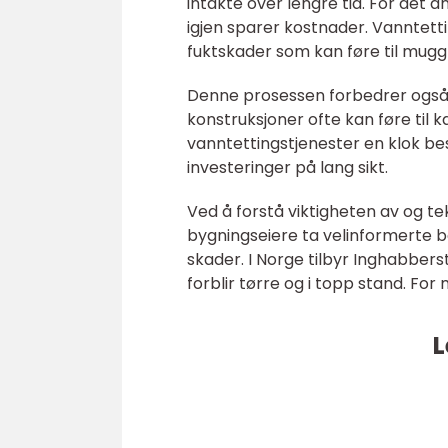
intakte over lengre tid. For det 
igjen sparer kostnader. Vanntettin
fuktskader som kan føre til mug
Denne prosessen forbedrer også b
konstruksjoner ofte kan føre til 
vanntettingstjenester en klok be
investeringer på lang sikt.
Ved å forstå viktigheten av og t
bygningseiere ta velinformerte b
skader. I Norge tilbyr Inghabber
forblir tørre og i topp stand. Fo
L