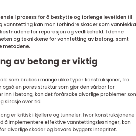
nsiell prosess for å beskytte og forlenge levetiden til
ig vanntetting kan man forhindre skader som vannlekkas
kostnadene for reparasjon og vedlikehold. I denne
igheten og teknikkene for vanntetting av betong, samt
te metodene.
ng av betong er viktig
le som brukes i mange ulike typer konstruksjoner, fra
r også en porøs struktur som gjør den sårbar for
r inn i betong, kan det forårsake alvorlige problemer so
 slitasje over tid.
ng er kritisk i kjellere og tunneler, hvor konstruksjonene
ed å implementere effektive vanntettingsløsninger, kan
or alvorlige skader og bevare byggets integritet.