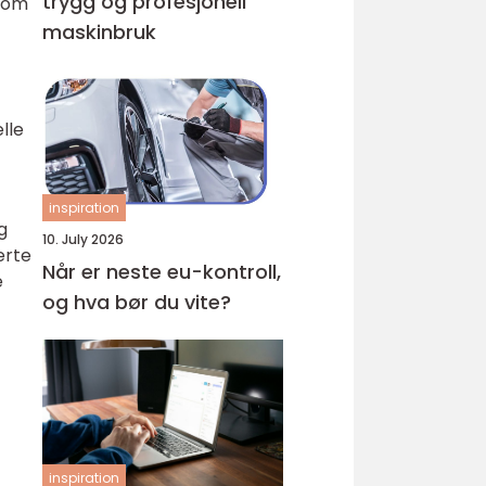
trygg og profesjonell
 som
maskinbruk
lle
inspiration
g
10. July 2026
erte
Når er neste eu-kontroll,
e
og hva bør du vite?
inspiration