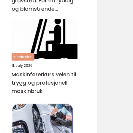
gravsted: For en ryddig
og blomstrende
gravplass
inspiration
11. July 2026
Maskinførerkurs veien til
trygg og profesjonell
maskinbruk